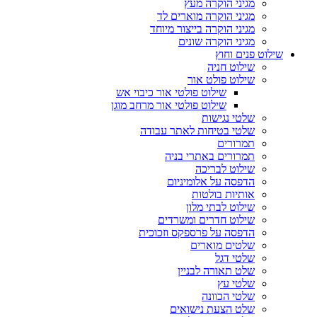
מגיני הוקרה מעץ
מגיני הוקרה מוארים לד
מגיני הוקרה בייצור מיוחד
מגיני הוקרה שונים
שילוט פנים וחוץ
שילוט חניה
שילוט פולט אור
שילוט פולטי אור כיבוי אש
שילוט פולטי אור מרחב מוגן
שלטי נגישות
שלטי בטיחות לאתר עבודה
תמרורים
תמרורים באתרי בניה
שילוט לבריכה
הדפסה על אלומיניום
אותיות בולטות
שילוט לבתי מלון
שילוט חדרים ומשרדים
הדפסה על פרספקס וזכוכית
שלטים מוארים
שלטי דגל
שלט תאורה לבניין
שלטי עץ
שלטי הכוונה
שלט הצעת נישואים