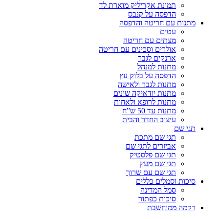
תמונת אקריליק מוארת לד
הדפסה על קנבס
מתנות עם חריטה והדפסה
עטים
מצתים עם חריטה
אולרים וסכינים עם חריטה
ארנקים לגבר
מתנות למנהל
הדפסה על בלוק עץ
מתנות לגבר ולאישה
מתנות יודאיקה שונים
מתנות לרופא ולאחות
מתנות עד 50 ש”ח
עיצוב החדר והבית
תגי שם
תגי שם מתכת
אביזרים לתגי שם
תגי שם פלסטיק
תגי שם מעץ
תגי שם עם שרוך
סיכות וסמלים כללים
סמל המדינה
סיכות כפתור
רקמה ממוחשבת