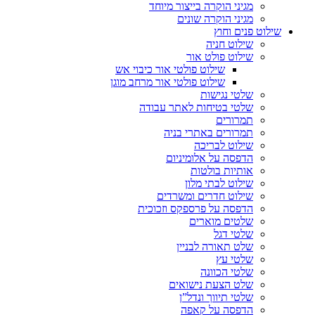
מגיני הוקרה בייצור מיוחד
מגיני הוקרה שונים
שילוט פנים וחוץ
שילוט חניה
שילוט פולט אור
שילוט פולטי אור כיבוי אש
שילוט פולטי אור מרחב מוגן
שלטי נגישות
שלטי בטיחות לאתר עבודה
תמרורים
תמרורים באתרי בניה
שילוט לבריכה
הדפסה על אלומיניום
אותיות בולטות
שילוט לבתי מלון
שילוט חדרים ומשרדים
הדפסה על פרספקס וזכוכית
שלטים מוארים
שלטי דגל
שלט תאורה לבניין
שלטי עץ
שלטי הכוונה
שלט הצעת נישואים
שלטי תיווך ונדל”ן
הדפסה על קאפה