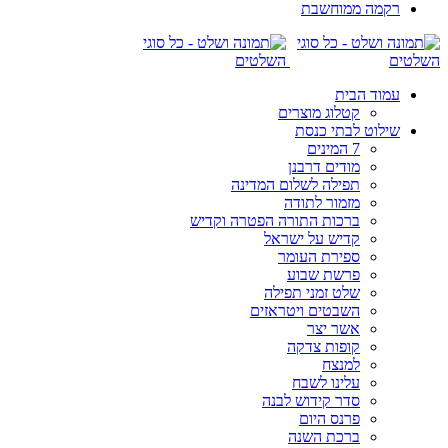
רקמה ממוחשבת
עמוד הבית
קטלוג מוצרים
שילוט לבתי כנסת
7 המינים
מודים דרבנן
תפילה לשלום המדינה
מזמור לתודה
ברכות התורה הפטרה וקדיש
קדיש על ישראל
ספירת העומר
פרשת שבוע
שלט זמני תפילה
השבטים ויטראזים
אשר יצר
קופות צדקה
למנצח
עלינו לשבח
סדר קידוש לבנה
פרנס היום
ברכת השנה