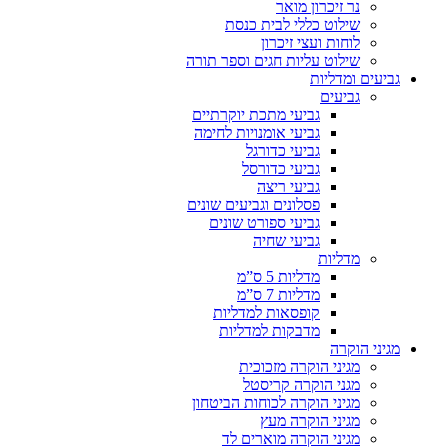
נר זיכרון מואר
שילוט כללי לבית כנסת
לוחות ועצי זיכרון
שילוט עליות חגים וספר תורה
גביעים ומדליות
גביעים
גביעי מתכת יוקרתיים
גביעי אומנויות לחימה
גביעי כדורגל
גביעי כדורסל
גביעי ריצה
פסלונים וגביעים שונים
גביעי ספורט שונים
גביעי שחיה
מדליות
מדליות 5 ס”מ
מדליות 7 ס”מ
קופסאות למדליות
מדבקות למדליות
מגיני הוקרה
מגיני הוקרה מזכוכית
מגני הוקרה קריסטל
מגיני הוקרה לכוחות הביטחון
מגיני הוקרה מעץ
מגיני הוקרה מוארים לד