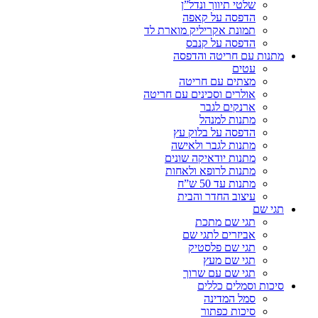
שלטי תיווך ונדל”ן
הדפסה על קאפה
תמונת אקריליק מוארת לד
הדפסה על קנבס
מתנות עם חריטה והדפסה
עטים
מצתים עם חריטה
אולרים וסכינים עם חריטה
ארנקים לגבר
מתנות למנהל
הדפסה על בלוק עץ
מתנות לגבר ולאישה
מתנות יודאיקה שונים
מתנות לרופא ולאחות
מתנות עד 50 ש”ח
עיצוב החדר והבית
תגי שם
תגי שם מתכת
אביזרים לתגי שם
תגי שם פלסטיק
תגי שם מעץ
תגי שם עם שרוך
סיכות וסמלים כללים
סמל המדינה
סיכות כפתור