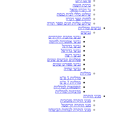
פרנס היום
ברכת השנה
נר זיכרון מואר
שילוט כללי לבית כנסת
לוחות ועצי זיכרון
שילוט עליות חגים וספר תורה
גביעים ומדליות
גביעים
גביעי מתכת יוקרתיים
גביעי אומנויות לחימה
גביעי כדורגל
גביעי כדורסל
גביעי ריצה
פסלונים וגביעים שונים
גביעי ספורט שונים
גביעי שחיה
מדליות
מדליות 5 ס”מ
מדליות 7 ס”מ
קופסאות למדליות
מדבקות למדליות
מגיני הוקרה
מגיני הוקרה מזכוכית
מגני הוקרה קריסטל
מגיני הוקרה לכוחות הביטחון