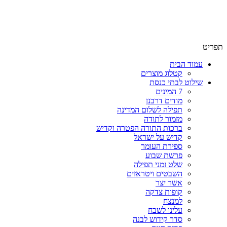
תפריט
עמוד הבית
קטלוג מוצרים
שילוט לבתי כנסת
7 המינים
מודים דרבנן
תפילה לשלום המדינה
מזמור לתודה
ברכות התורה הפטרה וקדיש
קדיש על ישראל
ספירת העומר
פרשת שבוע
שלט זמני תפילה
השבטים ויטראזים
אשר יצר
קופות צדקה
למנצח
עלינו לשבח
סדר קידוש לבנה