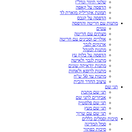
שלטי תיווך ונדל”ן
הדפסה על קאפה
תמונת אקריליק מוארת לד
הדפסה על קנבס
מתנות עם חריטה והדפסה
עטים
מצתים עם חריטה
אולרים וסכינים עם חריטה
ארנקים לגבר
מתנות למנהל
הדפסה על בלוק עץ
מתנות לגבר ולאישה
מתנות יודאיקה שונים
מתנות לרופא ולאחות
מתנות עד 50 ש”ח
עיצוב החדר והבית
תגי שם
תגי שם מתכת
אביזרים לתגי שם
תגי שם פלסטיק
תגי שם מעץ
תגי שם עם שרוך
סיכות וסמלים כללים
סמל המדינה
סיכות כפתור