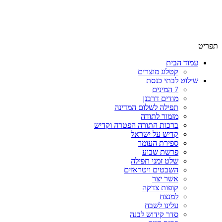
שימו לב האתר בבנייה. ישנם מוצרים ללא מחירים!
שימו לב האתר בבנייה. ישנם מוצרים ללא מחירים!
תפריט
עמוד הבית
קטלוג מוצרים
שילוט לבתי כנסת
7 המינים
מודים דרבנן
תפילה לשלום המדינה
מזמור לתודה
ברכות התורה הפטרה וקדיש
קדיש על ישראל
ספירת העומר
פרשת שבוע
שלט זמני תפילה
השבטים ויטראזים
אשר יצר
קופות צדקה
למנצח
עלינו לשבח
סדר קידוש לבנה