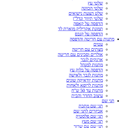
שלטי עץ
שלטי הכוונה
שלט הצעת נישואים
שלטי תיווך ונדל”ן
הדפסה על קאפה
תמונת אקריליק מוארת לד
הדפסה על קנבס
מתנות עם חריטה והדפסה
עטים
מצתים עם חריטה
אולרים וסכינים עם חריטה
ארנקים לגבר
מתנות למנהל
הדפסה על בלוק עץ
מתנות לגבר ולאישה
מתנות יודאיקה שונים
מתנות לרופא ולאחות
מתנות עד 50 ש”ח
עיצוב החדר והבית
תגי שם
תגי שם מתכת
אביזרים לתגי שם
תגי שם פלסטיק
תגי שם מעץ
תגי שם עם שרוך