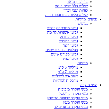
נר זיכרון מואר
שילוט כללי לבית כנסת
לוחות ועצי זיכרון
שילוט עליות חגים וספר תורה
גביעים ומדליות
גביעים
גביעי מתכת יוקרתיים
גביעי אומנויות לחימה
גביעי כדורגל
גביעי כדורסל
גביעי ריצה
פסלונים וגביעים שונים
גביעי ספורט שונים
גביעי שחיה
מדליות
מדליות 5 ס”מ
מדליות 7 ס”מ
קופסאות למדליות
מדבקות למדליות
מגיני הוקרה
מגיני הוקרה מזכוכית
מגני הוקרה קריסטל
מגיני הוקרה לכוחות הביטחון
מגיני הוקרה מעץ
מגיני הוקרה מוארים לד