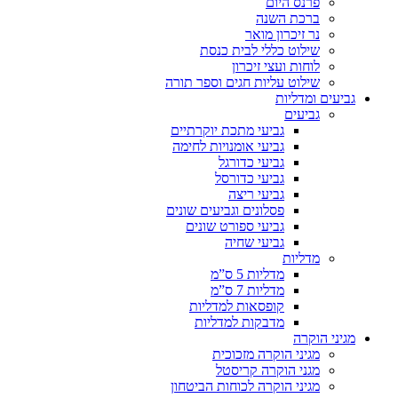
פרנס היום
ברכת השנה
נר זיכרון מואר
שילוט כללי לבית כנסת
לוחות ועצי זיכרון
שילוט עליות חגים וספר תורה
גביעים ומדליות
גביעים
גביעי מתכת יוקרתיים
גביעי אומנויות לחימה
גביעי כדורגל
גביעי כדורסל
גביעי ריצה
פסלונים וגביעים שונים
גביעי ספורט שונים
גביעי שחיה
מדליות
מדליות 5 ס”מ
מדליות 7 ס”מ
קופסאות למדליות
מדבקות למדליות
מגיני הוקרה
מגיני הוקרה מזכוכית
מגני הוקרה קריסטל
מגיני הוקרה לכוחות הביטחון