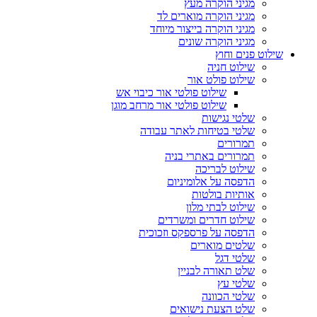
מגיני הוקרה מעץ
מגיני הוקרה מוארים לד
מגיני הוקרה בייצור מיוחד
מגיני הוקרה שונים
שילוט פנים וחוץ
שילוט חניה
שילוט פולט אור
שילוט פולטי אור כיבוי אש
שילוט פולטי אור מרחב מוגן
שלטי נגישות
שלטי בטיחות לאתר עבודה
תמרורים
תמרורים באתרי בניה
שילוט לבריכה
הדפסה על אלומיניום
אותיות בולטות
שילוט לבתי מלון
שילוט חדרים ומשרדים
הדפסה על פרספקס וזכוכית
שלטים מוארים
שלטי דגל
שלט תאורה לבניין
שלטי עץ
שלטי הכוונה
שלט הצעת נישואים