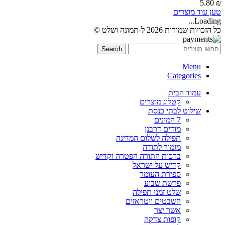
5.80
₪
טען עוד מוצרים
Loading...
כל הזכויות שמורות 2026 ל-תמונה ושלט ©
Search
Menu
Categories
עמוד הבית
קטלוג מוצרים
שילוט לבתי כנסת
7 המינים
מודים דרבנן
תפילה לשלום המדינה
מזמור לתודה
ברכות התורה הפטרה וקדיש
קדיש על ישראל
ספירת העומר
פרשת שבוע
שלט זמני תפילה
השבטים ויטראזים
אשר יצר
קופות צדקה