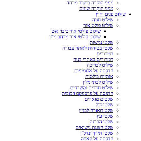
מגיני הוקרה בייצור מיוחד
מגיני הוקרה שונים
שילוט פנים וחוץ
שילוט חניה
שילוט פולט אור
שילוט פולטי אור כיבוי אש
שילוט פולטי אור מרחב מוגן
שלטי נגישות
שלטי בטיחות לאתר עבודה
תמרורים
תמרורים באתרי בניה
שילוט לבריכה
הדפסה על אלומיניום
אותיות בולטות
שילוט לבתי מלון
שילוט חדרים ומשרדים
הדפסה על פרספקס וזכוכית
שלטים מוארים
שלטי דגל
שלט תאורה לבניין
שלטי עץ
שלטי הכוונה
שלט הצעת נישואים
שלטי תיווך ונדל”ן
הדפסה על קאפה