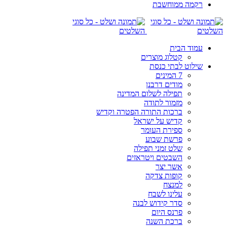
רקמה ממוחשבת
עמוד הבית
קטלוג מוצרים
שילוט לבתי כנסת
7 המינים
מודים דרבנן
תפילה לשלום המדינה
מזמור לתודה
ברכות התורה הפטרה וקדיש
קדיש על ישראל
ספירת העומר
פרשת שבוע
שלט זמני תפילה
השבטים ויטראזים
אשר יצר
קופות צדקה
למנצח
עלינו לשבח
סדר קידוש לבנה
פרנס היום
ברכת השנה