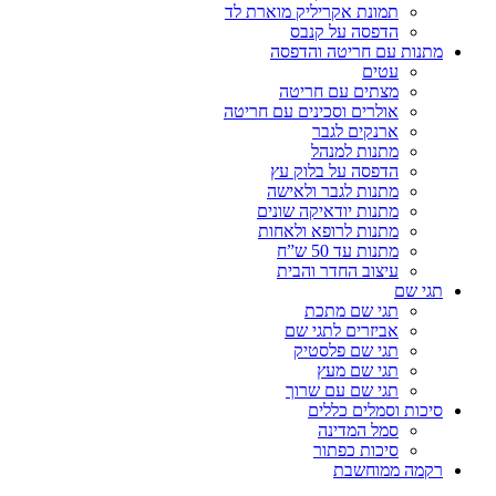
תמונת אקריליק מוארת לד
הדפסה על קנבס
מתנות עם חריטה והדפסה
עטים
מצתים עם חריטה
אולרים וסכינים עם חריטה
ארנקים לגבר
מתנות למנהל
הדפסה על בלוק עץ
מתנות לגבר ולאישה
מתנות יודאיקה שונים
מתנות לרופא ולאחות
מתנות עד 50 ש”ח
עיצוב החדר והבית
תגי שם
תגי שם מתכת
אביזרים לתגי שם
תגי שם פלסטיק
תגי שם מעץ
תגי שם עם שרוך
סיכות וסמלים כללים
סמל המדינה
סיכות כפתור
רקמה ממוחשבת