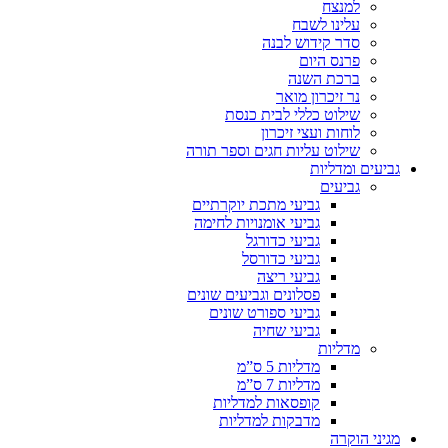
למנצח
עלינו לשבח
סדר קידוש לבנה
פרנס היום
ברכת השנה
נר זיכרון מואר
שילוט כללי לבית כנסת
לוחות ועצי זיכרון
שילוט עליות חגים וספר תורה
גביעים ומדליות
גביעים
גביעי מתכת יוקרתיים
גביעי אומנויות לחימה
גביעי כדורגל
גביעי כדורסל
גביעי ריצה
פסלונים וגביעים שונים
גביעי ספורט שונים
גביעי שחיה
מדליות
מדליות 5 ס”מ
מדליות 7 ס”מ
קופסאות למדליות
מדבקות למדליות
מגיני הוקרה