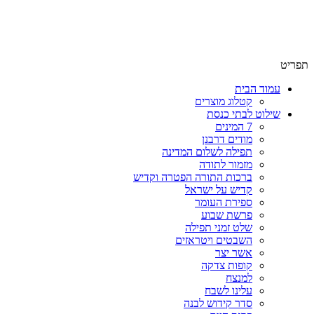
תפריט
עמוד הבית
קטלוג מוצרים
שילוט לבתי כנסת
7 המינים
מודים דרבנן
תפילה לשלום המדינה
מזמור לתודה
ברכות התורה הפטרה וקדיש
קדיש על ישראל
ספירת העומר
פרשת שבוע
שלט זמני תפילה
השבטים ויטראזים
אשר יצר
קופות צדקה
למנצח
עלינו לשבח
סדר קידוש לבנה