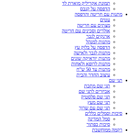
תמונת אקריליק מוארת לד
הדפסה על קנבס
מתנות עם חריטה והדפסה
עטים
מצתים עם חריטה
אולרים וסכינים עם חריטה
ארנקים לגבר
מתנות למנהל
הדפסה על בלוק עץ
מתנות לגבר ולאישה
מתנות יודאיקה שונים
מתנות לרופא ולאחות
מתנות עד 50 ש”ח
עיצוב החדר והבית
תגי שם
תגי שם מתכת
אביזרים לתגי שם
תגי שם פלסטיק
תגי שם מעץ
תגי שם עם שרוך
סיכות וסמלים כללים
סמל המדינה
סיכות כפתור
רקמה ממוחשבת