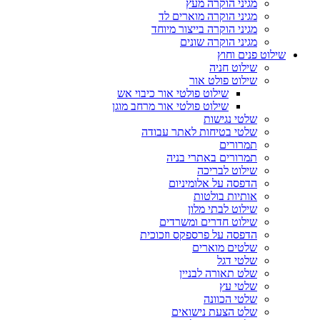
מגיני הוקרה מעץ
מגיני הוקרה מוארים לד
מגיני הוקרה בייצור מיוחד
מגיני הוקרה שונים
שילוט פנים וחוץ
שילוט חניה
שילוט פולט אור
שילוט פולטי אור כיבוי אש
שילוט פולטי אור מרחב מוגן
שלטי נגישות
שלטי בטיחות לאתר עבודה
תמרורים
תמרורים באתרי בניה
שילוט לבריכה
הדפסה על אלומיניום
אותיות בולטות
שילוט לבתי מלון
שילוט חדרים ומשרדים
הדפסה על פרספקס וזכוכית
שלטים מוארים
שלטי דגל
שלט תאורה לבניין
שלטי עץ
שלטי הכוונה
שלט הצעת נישואים