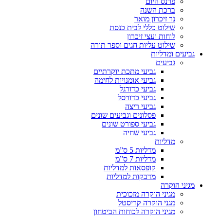
פרנס היום
ברכת השנה
נר זיכרון מואר
שילוט כללי לבית כנסת
לוחות ועצי זיכרון
שילוט עליות חגים וספר תורה
גביעים ומדליות
גביעים
גביעי מתכת יוקרתיים
גביעי אומנויות לחימה
גביעי כדורגל
גביעי כדורסל
גביעי ריצה
פסלונים וגביעים שונים
גביעי ספורט שונים
גביעי שחיה
מדליות
מדליות 5 ס”מ
מדליות 7 ס”מ
קופסאות למדליות
מדבקות למדליות
מגיני הוקרה
מגיני הוקרה מזכוכית
מגני הוקרה קריסטל
מגיני הוקרה לכוחות הביטחון