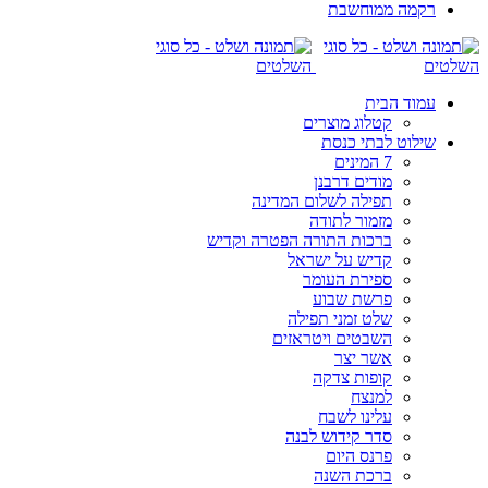
רקמה ממוחשבת
עמוד הבית
קטלוג מוצרים
שילוט לבתי כנסת
7 המינים
מודים דרבנן
תפילה לשלום המדינה
מזמור לתודה
ברכות התורה הפטרה וקדיש
קדיש על ישראל
ספירת העומר
פרשת שבוע
שלט זמני תפילה
השבטים ויטראזים
אשר יצר
קופות צדקה
למנצח
עלינו לשבח
סדר קידוש לבנה
פרנס היום
ברכת השנה