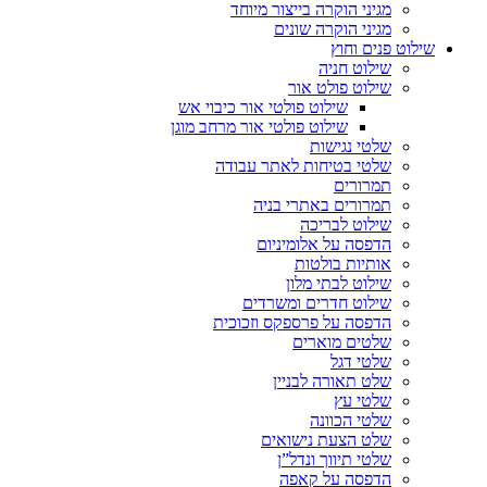
מגיני הוקרה בייצור מיוחד
מגיני הוקרה שונים
שילוט פנים וחוץ
שילוט חניה
שילוט פולט אור
שילוט פולטי אור כיבוי אש
שילוט פולטי אור מרחב מוגן
שלטי נגישות
שלטי בטיחות לאתר עבודה
תמרורים
תמרורים באתרי בניה
שילוט לבריכה
הדפסה על אלומיניום
אותיות בולטות
שילוט לבתי מלון
שילוט חדרים ומשרדים
הדפסה על פרספקס וזכוכית
שלטים מוארים
שלטי דגל
שלט תאורה לבניין
שלטי עץ
שלטי הכוונה
שלט הצעת נישואים
שלטי תיווך ונדל”ן
הדפסה על קאפה