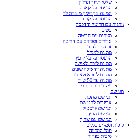
שלטי תיווך ונדל”ן
הדפסה על קאפה
תמונת אקריליק מוארת לד
הדפסה על קנבס
מתנות עם חריטה והדפסה
עטים
מצתים עם חריטה
אולרים וסכינים עם חריטה
ארנקים לגבר
מתנות למנהל
הדפסה על בלוק עץ
מתנות לגבר ולאישה
מתנות יודאיקה שונים
מתנות לרופא ולאחות
מתנות עד 50 ש”ח
עיצוב החדר והבית
תגי שם
תגי שם מתכת
אביזרים לתגי שם
תגי שם פלסטיק
תגי שם מעץ
תגי שם עם שרוך
סיכות וסמלים כללים
סמל המדינה
סיכות כפתור