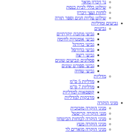
נר זיכרון מואר
שילוט כללי לבית כנסת
לוחות ועצי זיכרון
שילוט עליות חגים וספר תורה
גביעים ומדליות
גביעים
גביעי מתכת יוקרתיים
גביעי אומנויות לחימה
גביעי כדורגל
גביעי כדורסל
גביעי ריצה
פסלונים וגביעים שונים
גביעי ספורט שונים
גביעי שחיה
מדליות
מדליות 5 ס”מ
מדליות 7 ס”מ
קופסאות למדליות
מדבקות למדליות
מגיני הוקרה
מגיני הוקרה מזכוכית
מגני הוקרה קריסטל
מגיני הוקרה לכוחות הביטחון
מגיני הוקרה מעץ
מגיני הוקרה מוארים לד