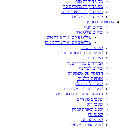
מגיני הוקרה מעץ
מגיני הוקרה מוארים לד
מגיני הוקרה בייצור מיוחד
מגיני הוקרה שונים
שילוט פנים וחוץ
שילוט חניה
שילוט פולט אור
שילוט פולטי אור כיבוי אש
שילוט פולטי אור מרחב מוגן
שלטי נגישות
שלטי בטיחות לאתר עבודה
תמרורים
תמרורים באתרי בניה
שילוט לבריכה
הדפסה על אלומיניום
אותיות בולטות
שילוט לבתי מלון
שילוט חדרים ומשרדים
הדפסה על פרספקס וזכוכית
שלטים מוארים
שלטי דגל
שלט תאורה לבניין
שלטי עץ
שלטי הכוונה
שלט הצעת נישואים