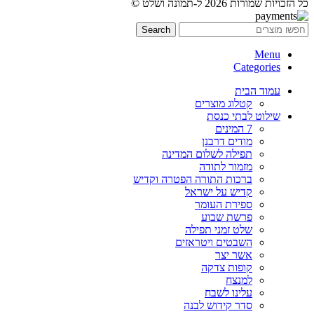
כל הזכויות שמורות 2026 ל-תמונה ושלט ©
Search
Menu
Categories
עמוד הבית
קטלוג מוצרים
שילוט לבתי כנסת
7 המינים
מודים דרבנן
תפילה לשלום המדינה
מזמור לתודה
ברכות התורה הפטרה וקדיש
קדיש על ישראל
ספירת העומר
פרשת שבוע
שלט זמני תפילה
השבטים ויטראזים
אשר יצר
קופות צדקה
למנצח
עלינו לשבח
סדר קידוש לבנה