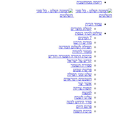
רקמה ממוחשבת
עמוד הבית
קטלוג מוצרים
שילוט לבתי כנסת
7 המינים
מודים דרבנן
תפילה לשלום המדינה
מזמור לתודה
ברכות התורה הפטרה וקדיש
קדיש על ישראל
ספירת העומר
פרשת שבוע
שלט זמני תפילה
השבטים ויטראזים
אשר יצר
קופות צדקה
למנצח
עלינו לשבח
סדר קידוש לבנה
פרנס היום
ברכת השנה