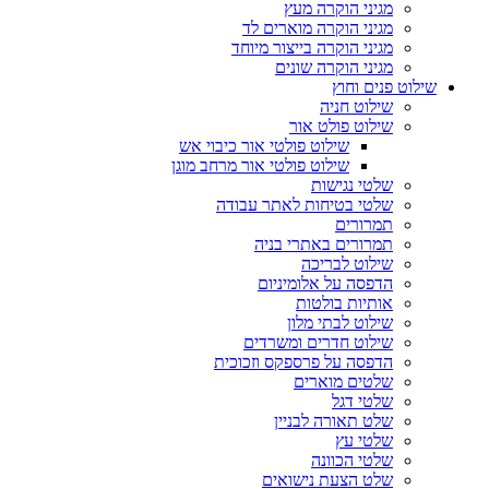
מגיני הוקרה מעץ
מגיני הוקרה מוארים לד
מגיני הוקרה בייצור מיוחד
מגיני הוקרה שונים
שילוט פנים וחוץ
שילוט חניה
שילוט פולט אור
שילוט פולטי אור כיבוי אש
שילוט פולטי אור מרחב מוגן
שלטי נגישות
שלטי בטיחות לאתר עבודה
תמרורים
תמרורים באתרי בניה
שילוט לבריכה
הדפסה על אלומיניום
אותיות בולטות
שילוט לבתי מלון
שילוט חדרים ומשרדים
הדפסה על פרספקס וזכוכית
שלטים מוארים
שלטי דגל
שלט תאורה לבניין
שלטי עץ
שלטי הכוונה
שלט הצעת נישואים