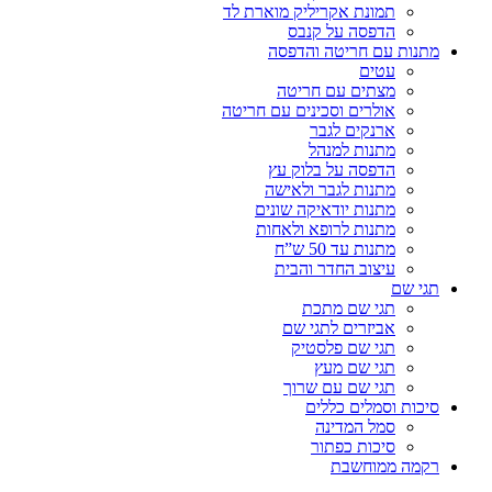
תמונת אקריליק מוארת לד
הדפסה על קנבס
מתנות עם חריטה והדפסה
עטים
מצתים עם חריטה
אולרים וסכינים עם חריטה
ארנקים לגבר
מתנות למנהל
הדפסה על בלוק עץ
מתנות לגבר ולאישה
מתנות יודאיקה שונים
מתנות לרופא ולאחות
מתנות עד 50 ש”ח
עיצוב החדר והבית
תגי שם
תגי שם מתכת
אביזרים לתגי שם
תגי שם פלסטיק
תגי שם מעץ
תגי שם עם שרוך
סיכות וסמלים כללים
סמל המדינה
סיכות כפתור
רקמה ממוחשבת