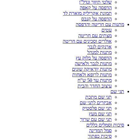
שלטי תיווך ונדל”ן
הדפסה על קאפה
תמונת אקריליק מוארת לד
הדפסה על קנבס
מתנות עם חריטה והדפסה
עטים
מצתים עם חריטה
אולרים וסכינים עם חריטה
ארנקים לגבר
מתנות למנהל
הדפסה על בלוק עץ
מתנות לגבר ולאישה
מתנות יודאיקה שונים
מתנות לרופא ולאחות
מתנות עד 50 ש”ח
עיצוב החדר והבית
תגי שם
תגי שם מתכת
אביזרים לתגי שם
תגי שם פלסטיק
תגי שם מעץ
תגי שם עם שרוך
סיכות וסמלים כללים
סמל המדינה
סיכות כפתור