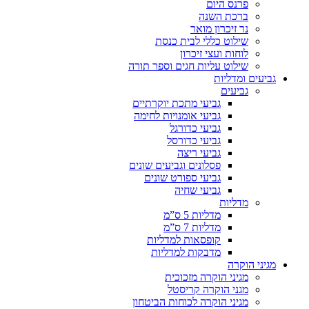
פרנס היום
ברכת השנה
נר זיכרון מואר
שילוט כללי לבית כנסת
לוחות ועצי זיכרון
שילוט עליות חגים וספר תורה
גביעים ומדליות
גביעים
גביעי מתכת יוקרתיים
גביעי אומנויות לחימה
גביעי כדורגל
גביעי כדורסל
גביעי ריצה
פסלונים וגביעים שונים
גביעי ספורט שונים
גביעי שחיה
מדליות
מדליות 5 ס”מ
מדליות 7 ס”מ
קופסאות למדליות
מדבקות למדליות
מגיני הוקרה
מגיני הוקרה מזכוכית
מגני הוקרה קריסטל
מגיני הוקרה לכוחות הביטחון