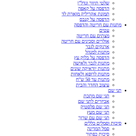
שלטי תיווך ונדל”ן
הדפסה על קאפה
תמונת אקריליק מוארת לד
הדפסה על קנבס
מתנות עם חריטה והדפסה
עטים
מצתים עם חריטה
אולרים וסכינים עם חריטה
ארנקים לגבר
מתנות למנהל
הדפסה על בלוק עץ
מתנות לגבר ולאישה
מתנות יודאיקה שונים
מתנות לרופא ולאחות
מתנות עד 50 ש”ח
עיצוב החדר והבית
תגי שם
תגי שם מתכת
אביזרים לתגי שם
תגי שם פלסטיק
תגי שם מעץ
תגי שם עם שרוך
סיכות וסמלים כללים
סמל המדינה
סיכות כפתור