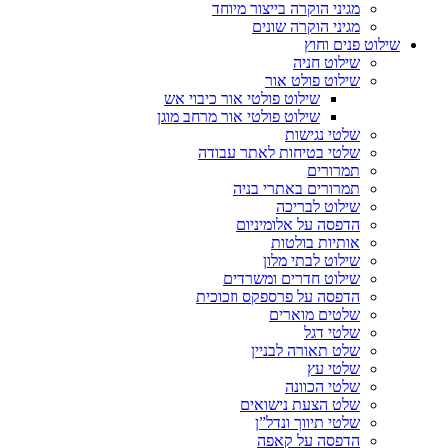
מגיני הוקרה בייצור מיוחד
מגיני הוקרה שונים
שילוט פנים וחוץ
שילוט חניה
שילוט פולט אור
שילוט פולטי אור כיבוי אש
שילוט פולטי אור מרחב מוגן
שלטי נגישות
שלטי בטיחות לאתר עבודה
תמרורים
תמרורים באתרי בניה
שילוט לבריכה
הדפסה על אלומיניום
אותיות בולטות
שילוט לבתי מלון
שילוט חדרים ומשרדים
הדפסה על פרספקס וזכוכית
שלטים מוארים
שלטי דגל
שלט תאורה לבניין
שלטי עץ
שלטי הכוונה
שלט הצעת נישואים
שלטי תיווך ונדל”ן
הדפסה על קאפה