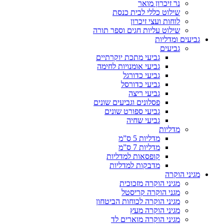
נר זיכרון מואר
שילוט כללי לבית כנסת
לוחות ועצי זיכרון
שילוט עליות חגים וספר תורה
גביעים ומדליות
גביעים
גביעי מתכת יוקרתיים
גביעי אומנויות לחימה
גביעי כדורגל
גביעי כדורסל
גביעי ריצה
פסלונים וגביעים שונים
גביעי ספורט שונים
גביעי שחיה
מדליות
מדליות 5 ס”מ
מדליות 7 ס”מ
קופסאות למדליות
מדבקות למדליות
מגיני הוקרה
מגיני הוקרה מזכוכית
מגני הוקרה קריסטל
מגיני הוקרה לכוחות הביטחון
מגיני הוקרה מעץ
מגיני הוקרה מוארים לד