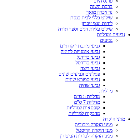
פרנס היום
ברכת השנה
נר זיכרון מואר
שילוט כללי לבית כנסת
לוחות ועצי זיכרון
שילוט עליות חגים וספר תורה
גביעים ומדליות
גביעים
גביעי מתכת יוקרתיים
גביעי אומנויות לחימה
גביעי כדורגל
גביעי כדורסל
גביעי ריצה
פסלונים וגביעים שונים
גביעי ספורט שונים
גביעי שחיה
מדליות
מדליות 5 ס”מ
מדליות 7 ס”מ
קופסאות למדליות
מדבקות למדליות
מגיני הוקרה
מגיני הוקרה מזכוכית
מגני הוקרה קריסטל
מגיני הוקרה לכוחות הביטחון