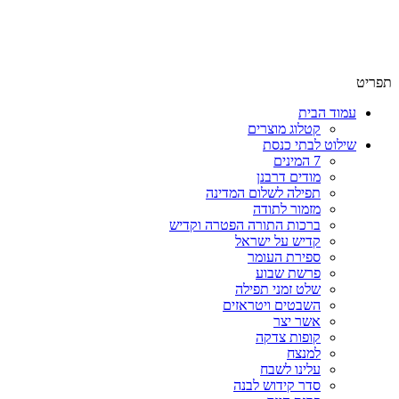
שימו לב האתר בבנייה. ישנם מוצרים ללא מחירים!
שימו לב האתר בבנייה. ישנם מוצרים ללא מחירים!
תפריט
עמוד הבית
קטלוג מוצרים
שילוט לבתי כנסת
7 המינים
מודים דרבנן
תפילה לשלום המדינה
מזמור לתודה
ברכות התורה הפטרה וקדיש
קדיש על ישראל
ספירת העומר
פרשת שבוע
שלט זמני תפילה
השבטים ויטראזים
אשר יצר
קופות צדקה
למנצח
עלינו לשבח
סדר קידוש לבנה