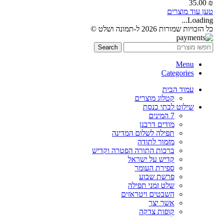
35.00
₪
טען עוד מוצרים
Loading...
כל הזכויות שמורות 2026 ל-תמונה ושלט ©
Search
Menu
Categories
עמוד הבית
קטלוג מוצרים
שילוט לבתי כנסת
7 המינים
מודים דרבנן
תפילה לשלום המדינה
מזמור לתודה
ברכות התורה הפטרה וקדיש
קדיש על ישראל
ספירת העומר
פרשת שבוע
שלט זמני תפילה
השבטים ויטראזים
אשר יצר
קופות צדקה