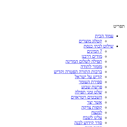
שימו לב האתר בבנייה. ישנם מוצרים ללא מחירים!
שימו לב האתר בבנייה. ישנם מוצרים ללא מחירים!
תפריט
עמוד הבית
קטלוג מוצרים
שילוט לבתי כנסת
7 המינים
מודים דרבנן
תפילה לשלום המדינה
מזמור לתודה
ברכות התורה הפטרה וקדיש
קדיש על ישראל
ספירת העומר
פרשת שבוע
שלט זמני תפילה
השבטים ויטראזים
אשר יצר
קופות צדקה
למנצח
עלינו לשבח
סדר קידוש לבנה