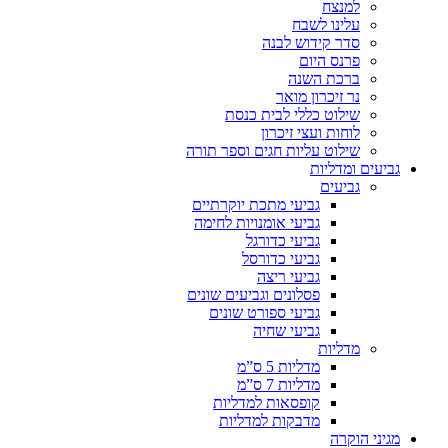
למנצח
עלינו לשבח
סדר קידוש לבנה
פרנס היום
ברכת השנה
נר זיכרון מואר
שילוט כללי לבית כנסת
לוחות ועצי זיכרון
שילוט עליות חגים וספר תורה
גביעים ומדליות
גביעים
גביעי מתכת יוקרתיים
גביעי אומנויות לחימה
גביעי כדורגל
גביעי כדורסל
גביעי ריצה
פסלונים וגביעים שונים
גביעי ספורט שונים
גביעי שחיה
מדליות
מדליות 5 ס”מ
מדליות 7 ס”מ
קופסאות למדליות
מדבקות למדליות
מגיני הוקרה