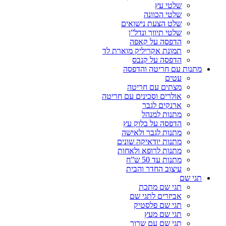
שלטי עץ
שלטי הכוונה
שלט הצעת נישואים
שלטי תיווך ונדל”ן
הדפסה על קאפה
תמונת אקריליק מוארת לד
הדפסה על קנבס
מתנות עם חריטה והדפסה
עטים
מצתים עם חריטה
אולרים וסכינים עם חריטה
ארנקים לגבר
מתנות למנהל
הדפסה על בלוק עץ
מתנות לגבר ולאישה
מתנות יודאיקה שונים
מתנות לרופא ולאחות
מתנות עד 50 ש”ח
עיצוב החדר והבית
תגי שם
תגי שם מתכת
אביזרים לתגי שם
תגי שם פלסטיק
תגי שם מעץ
תגי שם עם שרוך