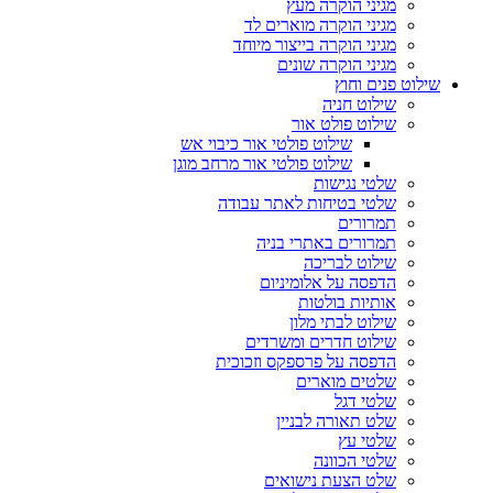
מגיני הוקרה מעץ
מגיני הוקרה מוארים לד
מגיני הוקרה בייצור מיוחד
מגיני הוקרה שונים
שילוט פנים וחוץ
שילוט חניה
שילוט פולט אור
שילוט פולטי אור כיבוי אש
שילוט פולטי אור מרחב מוגן
שלטי נגישות
שלטי בטיחות לאתר עבודה
תמרורים
תמרורים באתרי בניה
שילוט לבריכה
הדפסה על אלומיניום
אותיות בולטות
שילוט לבתי מלון
שילוט חדרים ומשרדים
הדפסה על פרספקס וזכוכית
שלטים מוארים
שלטי דגל
שלט תאורה לבניין
שלטי עץ
שלטי הכוונה
שלט הצעת נישואים