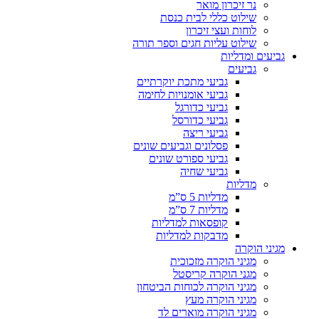
נר זיכרון מואר
שילוט כללי לבית כנסת
לוחות ועצי זיכרון
שילוט עליות חגים וספר תורה
גביעים ומדליות
גביעים
גביעי מתכת יוקרתיים
גביעי אומנויות לחימה
גביעי כדורגל
גביעי כדורסל
גביעי ריצה
פסלונים וגביעים שונים
גביעי ספורט שונים
גביעי שחיה
מדליות
מדליות 5 ס”מ
מדליות 7 ס”מ
קופסאות למדליות
מדבקות למדליות
מגיני הוקרה
מגיני הוקרה מזכוכית
מגני הוקרה קריסטל
מגיני הוקרה לכוחות הביטחון
מגיני הוקרה מעץ
מגיני הוקרה מוארים לד