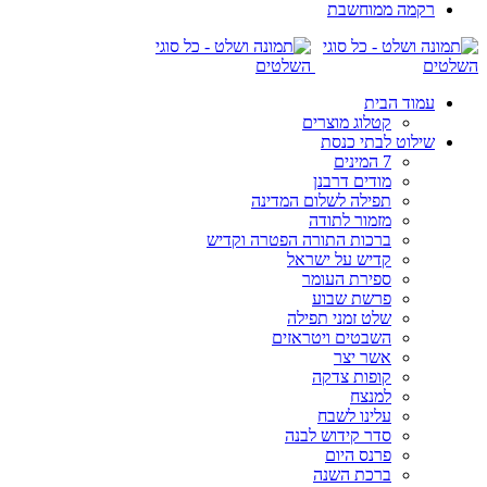
רקמה ממוחשבת
עמוד הבית
קטלוג מוצרים
שילוט לבתי כנסת
7 המינים
מודים דרבנן
תפילה לשלום המדינה
מזמור לתודה
ברכות התורה הפטרה וקדיש
קדיש על ישראל
ספירת העומר
פרשת שבוע
שלט זמני תפילה
השבטים ויטראזים
אשר יצר
קופות צדקה
למנצח
עלינו לשבח
סדר קידוש לבנה
פרנס היום
ברכת השנה