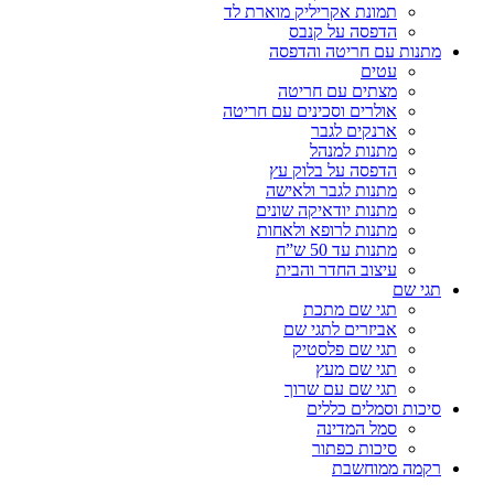
תמונת אקריליק מוארת לד
הדפסה על קנבס
מתנות עם חריטה והדפסה
עטים
מצתים עם חריטה
אולרים וסכינים עם חריטה
ארנקים לגבר
מתנות למנהל
הדפסה על בלוק עץ
מתנות לגבר ולאישה
מתנות יודאיקה שונים
מתנות לרופא ולאחות
מתנות עד 50 ש”ח
עיצוב החדר והבית
תגי שם
תגי שם מתכת
אביזרים לתגי שם
תגי שם פלסטיק
תגי שם מעץ
תגי שם עם שרוך
סיכות וסמלים כללים
סמל המדינה
סיכות כפתור
רקמה ממוחשבת