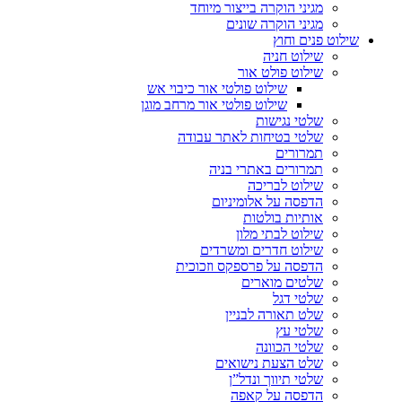
מגיני הוקרה בייצור מיוחד
מגיני הוקרה שונים
שילוט פנים וחוץ
שילוט חניה
שילוט פולט אור
שילוט פולטי אור כיבוי אש
שילוט פולטי אור מרחב מוגן
שלטי נגישות
שלטי בטיחות לאתר עבודה
תמרורים
תמרורים באתרי בניה
שילוט לבריכה
הדפסה על אלומיניום
אותיות בולטות
שילוט לבתי מלון
שילוט חדרים ומשרדים
הדפסה על פרספקס וזכוכית
שלטים מוארים
שלטי דגל
שלט תאורה לבניין
שלטי עץ
שלטי הכוונה
שלט הצעת נישואים
שלטי תיווך ונדל”ן
הדפסה על קאפה