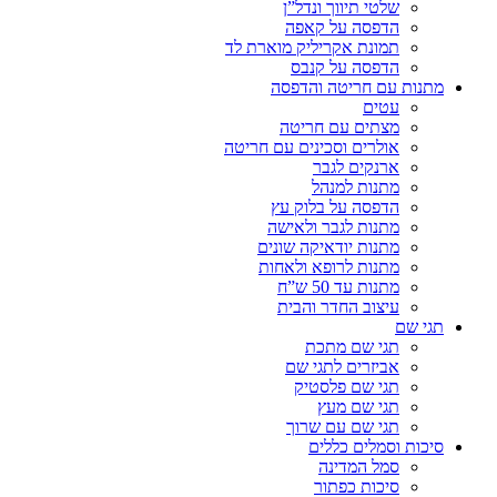
שלטי תיווך ונדל”ן
הדפסה על קאפה
תמונת אקריליק מוארת לד
הדפסה על קנבס
מתנות עם חריטה והדפסה
עטים
מצתים עם חריטה
אולרים וסכינים עם חריטה
ארנקים לגבר
מתנות למנהל
הדפסה על בלוק עץ
מתנות לגבר ולאישה
מתנות יודאיקה שונים
מתנות לרופא ולאחות
מתנות עד 50 ש”ח
עיצוב החדר והבית
תגי שם
תגי שם מתכת
אביזרים לתגי שם
תגי שם פלסטיק
תגי שם מעץ
תגי שם עם שרוך
סיכות וסמלים כללים
סמל המדינה
סיכות כפתור