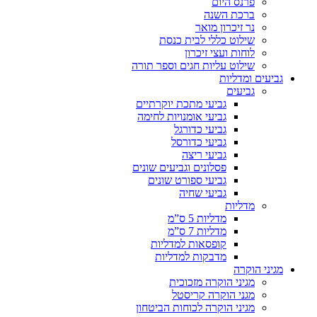
פרנס היום
ברכת השנה
נר זיכרון מואר
שילוט כללי לבית כנסת
לוחות ועצי זיכרון
שילוט עליות חגים וספר תורה
גביעים ומדליות
גביעים
גביעי מתכת יוקרתיים
גביעי אומנויות לחימה
גביעי כדורגל
גביעי כדורסל
גביעי ריצה
פסלונים וגביעים שונים
גביעי ספורט שונים
גביעי שחיה
מדליות
מדליות 5 ס”מ
מדליות 7 ס”מ
קופסאות למדליות
מדבקות למדליות
מגיני הוקרה
מגיני הוקרה מזכוכית
מגני הוקרה קריסטל
מגיני הוקרה לכוחות הביטחון