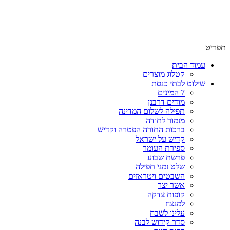
שימו לב האתר בבנייה. ישנם מוצרים ללא מחירים!
שימו לב האתר בבנייה. ישנם מוצרים ללא מחירים!
תפריט
עמוד הבית
קטלוג מוצרים
שילוט לבתי כנסת
7 המינים
מודים דרבנן
תפילה לשלום המדינה
מזמור לתודה
ברכות התורה הפטרה וקדיש
קדיש על ישראל
ספירת העומר
פרשת שבוע
שלט זמני תפילה
השבטים ויטראזים
אשר יצר
קופות צדקה
למנצח
עלינו לשבח
סדר קידוש לבנה