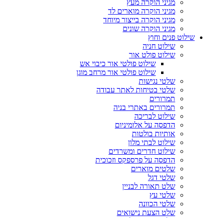
מגיני הוקרה מעץ
מגיני הוקרה מוארים לד
מגיני הוקרה בייצור מיוחד
מגיני הוקרה שונים
שילוט פנים וחוץ
שילוט חניה
שילוט פולט אור
שילוט פולטי אור כיבוי אש
שילוט פולטי אור מרחב מוגן
שלטי נגישות
שלטי בטיחות לאתר עבודה
תמרורים
תמרורים באתרי בניה
שילוט לבריכה
הדפסה על אלומיניום
אותיות בולטות
שילוט לבתי מלון
שילוט חדרים ומשרדים
הדפסה על פרספקס וזכוכית
שלטים מוארים
שלטי דגל
שלט תאורה לבניין
שלטי עץ
שלטי הכוונה
שלט הצעת נישואים