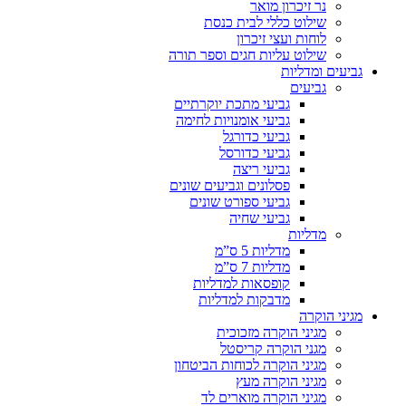
נר זיכרון מואר
שילוט כללי לבית כנסת
לוחות ועצי זיכרון
שילוט עליות חגים וספר תורה
גביעים ומדליות
גביעים
גביעי מתכת יוקרתיים
גביעי אומנויות לחימה
גביעי כדורגל
גביעי כדורסל
גביעי ריצה
פסלונים וגביעים שונים
גביעי ספורט שונים
גביעי שחיה
מדליות
מדליות 5 ס”מ
מדליות 7 ס”מ
קופסאות למדליות
מדבקות למדליות
מגיני הוקרה
מגיני הוקרה מזכוכית
מגני הוקרה קריסטל
מגיני הוקרה לכוחות הביטחון
מגיני הוקרה מעץ
מגיני הוקרה מוארים לד