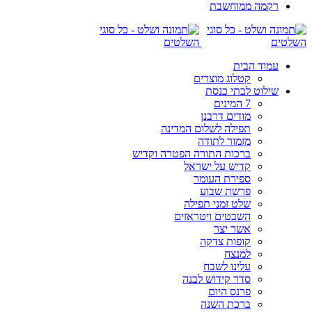
רקמה ממוחשבת
עמוד הבית
קטלוג מוצרים
שילוט לבתי כנסת
7 המינים
מודים דרבנן
תפילה לשלום המדינה
מזמור לתודה
ברכות התורה הפטרה וקדיש
קדיש על ישראל
ספירת העומר
פרשת שבוע
שלט זמני תפילה
השבטים ויטראזים
אשר יצר
קופות צדקה
למנצח
עלינו לשבח
סדר קידוש לבנה
פרנס היום
ברכת השנה