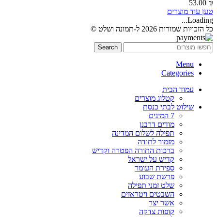
53.00
₪
טען עוד מוצרים
Loading...
כל הזכויות שמורות 2026 ל-תמונה ושלט ©
Search
Menu
Categories
עמוד הבית
קטלוג מוצרים
שילוט לבתי כנסת
7 המינים
מודים דרבנן
תפילה לשלום המדינה
מזמור לתודה
ברכות התורה הפטרה וקדיש
קדיש על ישראל
ספירת העומר
פרשת שבוע
שלט זמני תפילה
השבטים ויטראזים
אשר יצר
קופות צדקה