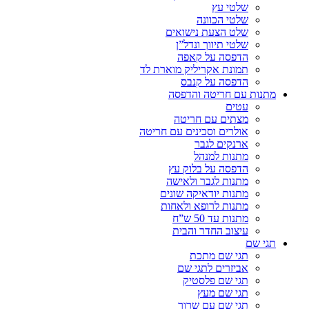
שלטי עץ
שלטי הכוונה
שלט הצעת נישואים
שלטי תיווך ונדל”ן
הדפסה על קאפה
תמונת אקריליק מוארת לד
הדפסה על קנבס
מתנות עם חריטה והדפסה
עטים
מצתים עם חריטה
אולרים וסכינים עם חריטה
ארנקים לגבר
מתנות למנהל
הדפסה על בלוק עץ
מתנות לגבר ולאישה
מתנות יודאיקה שונים
מתנות לרופא ולאחות
מתנות עד 50 ש”ח
עיצוב החדר והבית
תגי שם
תגי שם מתכת
אביזרים לתגי שם
תגי שם פלסטיק
תגי שם מעץ
תגי שם עם שרוך