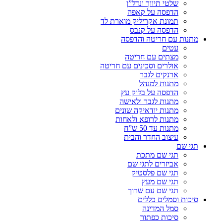
שלטי תיווך ונדל”ן
הדפסה על קאפה
תמונת אקריליק מוארת לד
הדפסה על קנבס
מתנות עם חריטה והדפסה
עטים
מצתים עם חריטה
אולרים וסכינים עם חריטה
ארנקים לגבר
מתנות למנהל
הדפסה על בלוק עץ
מתנות לגבר ולאישה
מתנות יודאיקה שונים
מתנות לרופא ולאחות
מתנות עד 50 ש”ח
עיצוב החדר והבית
תגי שם
תגי שם מתכת
אביזרים לתגי שם
תגי שם פלסטיק
תגי שם מעץ
תגי שם עם שרוך
סיכות וסמלים כללים
סמל המדינה
סיכות כפתור