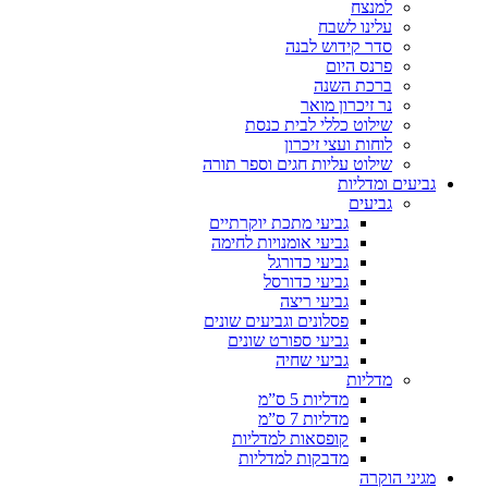
למנצח
עלינו לשבח
סדר קידוש לבנה
פרנס היום
ברכת השנה
נר זיכרון מואר
שילוט כללי לבית כנסת
לוחות ועצי זיכרון
שילוט עליות חגים וספר תורה
גביעים ומדליות
גביעים
גביעי מתכת יוקרתיים
גביעי אומנויות לחימה
גביעי כדורגל
גביעי כדורסל
גביעי ריצה
פסלונים וגביעים שונים
גביעי ספורט שונים
גביעי שחיה
מדליות
מדליות 5 ס”מ
מדליות 7 ס”מ
קופסאות למדליות
מדבקות למדליות
מגיני הוקרה