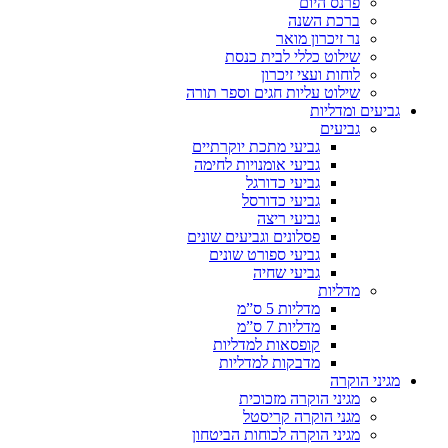
פרנס היום
ברכת השנה
נר זיכרון מואר
שילוט כללי לבית כנסת
לוחות ועצי זיכרון
שילוט עליות חגים וספר תורה
גביעים ומדליות
גביעים
גביעי מתכת יוקרתיים
גביעי אומנויות לחימה
גביעי כדורגל
גביעי כדורסל
גביעי ריצה
פסלונים וגביעים שונים
גביעי ספורט שונים
גביעי שחיה
מדליות
מדליות 5 ס”מ
מדליות 7 ס”מ
קופסאות למדליות
מדבקות למדליות
מגיני הוקרה
מגיני הוקרה מזכוכית
מגני הוקרה קריסטל
מגיני הוקרה לכוחות הביטחון