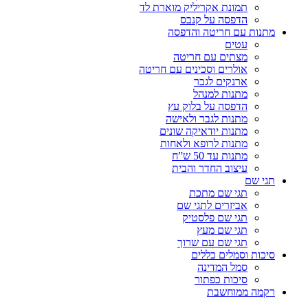
תמונת אקריליק מוארת לד
הדפסה על קנבס
מתנות עם חריטה והדפסה
עטים
מצתים עם חריטה
אולרים וסכינים עם חריטה
ארנקים לגבר
מתנות למנהל
הדפסה על בלוק עץ
מתנות לגבר ולאישה
מתנות יודאיקה שונים
מתנות לרופא ולאחות
מתנות עד 50 ש”ח
עיצוב החדר והבית
תגי שם
תגי שם מתכת
אביזרים לתגי שם
תגי שם פלסטיק
תגי שם מעץ
תגי שם עם שרוך
סיכות וסמלים כללים
סמל המדינה
סיכות כפתור
רקמה ממוחשבת