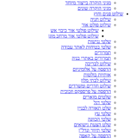
מגיני הוקרה בייצור מיוחד
מגיני הוקרה שונים
שילוט פנים וחוץ
שילוט חניה
שילוט פולט אור
שילוט פולטי אור כיבוי אש
שילוט פולטי אור מרחב מוגן
שלטי נגישות
שלטי בטיחות לאתר עבודה
תמרורים
תמרורים באתרי בניה
שילוט לבריכה
הדפסה על אלומיניום
אותיות בולטות
שילוט לבתי מלון
שילוט חדרים ומשרדים
הדפסה על פרספקס וזכוכית
שלטים מוארים
שלטי דגל
שלט תאורה לבניין
שלטי עץ
שלטי הכוונה
שלט הצעת נישואים
שלטי תיווך ונדל”ן
הדפסה על קאפה