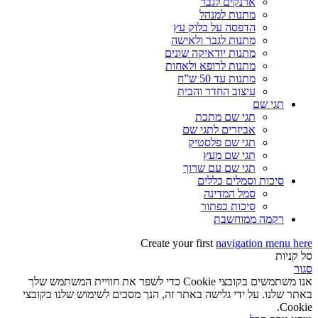
ארנקים לגבר
מתנות למנהל
הדפסה על בלוק עץ
מתנות לגבר ולאישה
מתנות יודאיקה שונים
מתנות לרופא ולאחות
מתנות עד 50 ש”ח
עיצוב החדר והבית
תגי שם
תגי שם מתכת
אביזרים לתגי שם
תגי שם פלסטיק
תגי שם מעץ
תגי שם עם שרוך
סיכות וסמלים כללים
סמל המדינה
סיכות כפתור
רקמה ממוחשבת
Create your first
navigation menu here
סל קניות
סגור
אנו משתמשים בקובצי Cookie כדי לשפר את חוויית המשתמש שלך
באתר שלנו. על ידי גלישה באתר זה, הנך מסכים לשימוש שלנו בקובצי
Cookie.