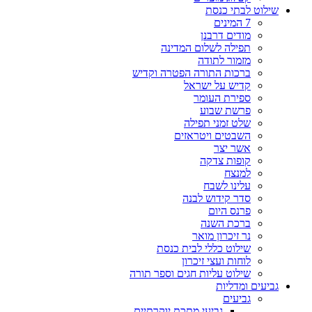
שילוט לבתי כנסת
7 המינים
מודים דרבנן
תפילה לשלום המדינה
מזמור לתודה
ברכות התורה הפטרה וקדיש
קדיש על ישראל
ספירת העומר
פרשת שבוע
שלט זמני תפילה
השבטים ויטראזים
אשר יצר
קופות צדקה
למנצח
עלינו לשבח
סדר קידוש לבנה
פרנס היום
ברכת השנה
נר זיכרון מואר
שילוט כללי לבית כנסת
לוחות ועצי זיכרון
שילוט עליות חגים וספר תורה
גביעים ומדליות
גביעים
גביעי מתכת יוקרתיים