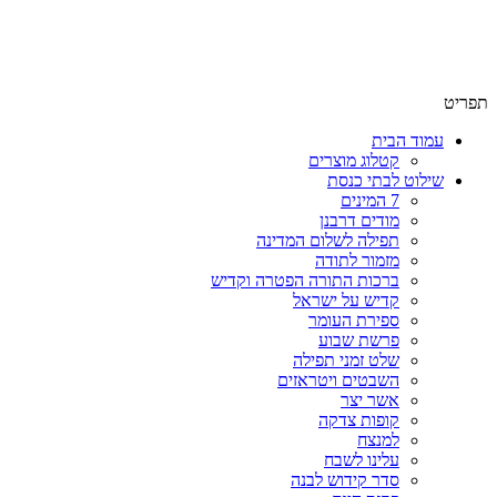
שימו לב האתר בבנייה. ישנם מוצרים ללא מחירים!
שימו לב האתר בבנייה. ישנם מוצרים ללא מחירים!
תפריט
עמוד הבית
קטלוג מוצרים
שילוט לבתי כנסת
7 המינים
מודים דרבנן
תפילה לשלום המדינה
מזמור לתודה
ברכות התורה הפטרה וקדיש
קדיש על ישראל
ספירת העומר
פרשת שבוע
שלט זמני תפילה
השבטים ויטראזים
אשר יצר
קופות צדקה
למנצח
עלינו לשבח
סדר קידוש לבנה