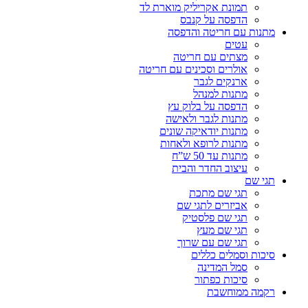
תמונת אקריליק מוארת לד
הדפסה על קנבס
מתנות עם חריטה והדפסה
עטים
מצתים עם חריטה
אולרים וסכינים עם חריטה
ארנקים לגבר
מתנות למנהל
הדפסה על בלוק עץ
מתנות לגבר ולאישה
מתנות יודאיקה שונים
מתנות לרופא ולאחות
מתנות עד 50 ש”ח
עיצוב החדר והבית
תגי שם
תגי שם מתכת
אביזרים לתגי שם
תגי שם פלסטיק
תגי שם מעץ
תגי שם עם שרוך
סיכות וסמלים כללים
סמל המדינה
סיכות כפתור
רקמה ממוחשבת