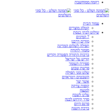
רקמה ממוחשבת
עמוד הבית
קטלוג מוצרים
שילוט לבתי כנסת
7 המינים
מודים דרבנן
תפילה לשלום המדינה
מזמור לתודה
ברכות התורה הפטרה וקדיש
קדיש על ישראל
ספירת העומר
פרשת שבוע
שלט זמני תפילה
השבטים ויטראזים
אשר יצר
קופות צדקה
למנצח
עלינו לשבח
סדר קידוש לבנה
פרנס היום
ברכת השנה