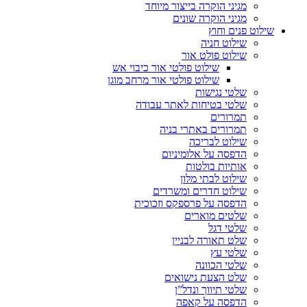
מגיני הוקרה בייצור מיוחד
מגיני הוקרה שונים
שילוט פנים וחוץ
שילוט חניה
שילוט פולט אור
שילוט פולטי אור כיבוי אש
שילוט פולטי אור מרחב מוגן
שלטי נגישות
שלטי בטיחות לאתר עבודה
תמרורים
תמרורים באתרי בניה
שילוט לבריכה
הדפסה על אלומיניום
אותיות בולטות
שילוט לבתי מלון
שילוט חדרים ומשרדים
הדפסה על פרספקס וזכוכית
שלטים מוארים
שלטי דגל
שלט תאורה לבניין
שלטי עץ
שלטי הכוונה
שלט הצעת נישואים
שלטי תיווך ונדל”ן
הדפסה על קאפה