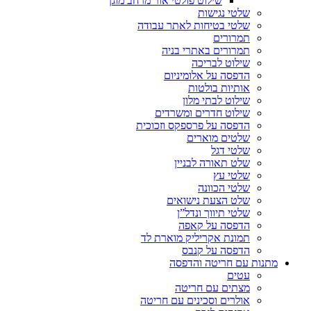
שילוט פולטי אור מרחב מוגן
שלטי נגישות
שלטי בטיחות לאתר עבודה
תמרורים
תמרורים באתרי בניה
שילוט לבריכה
הדפסה על אלומיניום
אותיות בולטות
שילוט לבתי מלון
שילוט חדרים ומשרדים
הדפסה על פרספקס וזכוכית
שלטים מוארים
שלטי דגל
שלט תאורה לבניין
שלטי עץ
שלטי הכוונה
שלט הצעת נישואים
שלטי תיווך ונדל”ן
הדפסה על קאפה
תמונת אקריליק מוארת לד
הדפסה על קנבס
מתנות עם חריטה והדפסה
עטים
מצתים עם חריטה
אולרים וסכינים עם חריטה