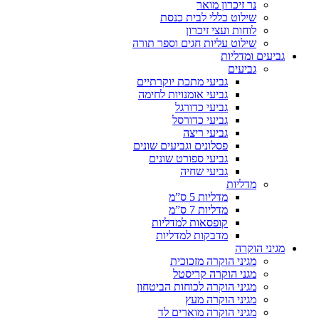
נר זיכרון מואר
שילוט כללי לבית כנסת
לוחות ועצי זיכרון
שילוט עליות חגים וספר תורה
גביעים ומדליות
גביעים
גביעי מתכת יוקרתיים
גביעי אומנויות לחימה
גביעי כדורגל
גביעי כדורסל
גביעי ריצה
פסלונים וגביעים שונים
גביעי ספורט שונים
גביעי שחיה
מדליות
מדליות 5 ס”מ
מדליות 7 ס”מ
קופסאות למדליות
מדבקות למדליות
מגיני הוקרה
מגיני הוקרה מזכוכית
מגני הוקרה קריסטל
מגיני הוקרה לכוחות הביטחון
מגיני הוקרה מעץ
מגיני הוקרה מוארים לד