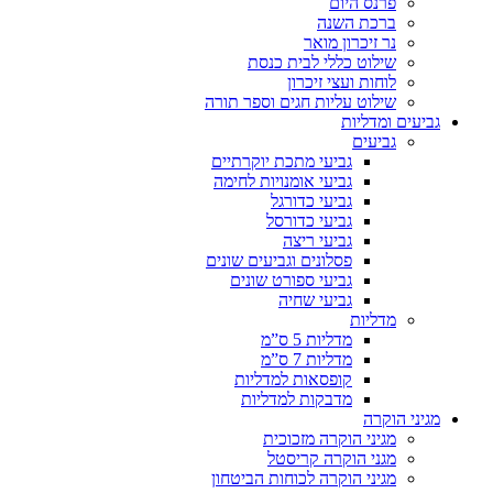
פרנס היום
ברכת השנה
נר זיכרון מואר
שילוט כללי לבית כנסת
לוחות ועצי זיכרון
שילוט עליות חגים וספר תורה
גביעים ומדליות
גביעים
גביעי מתכת יוקרתיים
גביעי אומנויות לחימה
גביעי כדורגל
גביעי כדורסל
גביעי ריצה
פסלונים וגביעים שונים
גביעי ספורט שונים
גביעי שחיה
מדליות
מדליות 5 ס”מ
מדליות 7 ס”מ
קופסאות למדליות
מדבקות למדליות
מגיני הוקרה
מגיני הוקרה מזכוכית
מגני הוקרה קריסטל
מגיני הוקרה לכוחות הביטחון