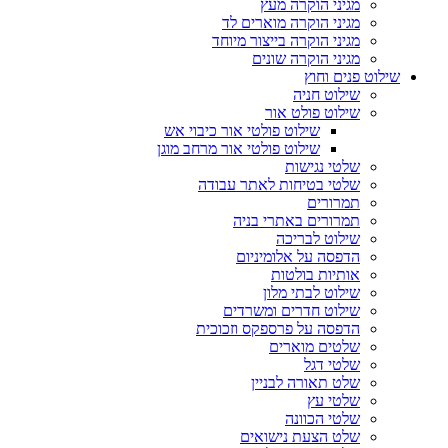
מגיני הוקרה מעץ
מגיני הוקרה מוארים לד
מגיני הוקרה בייצור מיוחד
מגיני הוקרה שונים
שילוט פנים וחוץ
שילוט חניה
שילוט פולט אור
שילוט פולטי אור כיבוי אש
שילוט פולטי אור מרחב מוגן
שלטי נגישות
שלטי בטיחות לאתר עבודה
תמרורים
תמרורים באתרי בניה
שילוט לבריכה
הדפסה על אלומיניום
אותיות בולטות
שילוט לבתי מלון
שילוט חדרים ומשרדים
הדפסה על פרספקס וזכוכית
שלטים מוארים
שלטי דגל
שלט תאורה לבניין
שלטי עץ
שלטי הכוונה
שלט הצעת נישואים