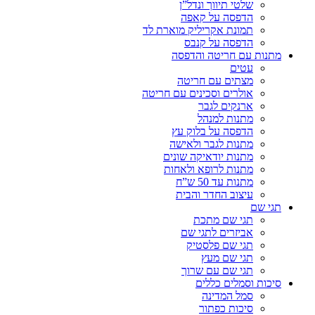
שלטי תיווך ונדל”ן
הדפסה על קאפה
תמונת אקריליק מוארת לד
הדפסה על קנבס
מתנות עם חריטה והדפסה
עטים
מצתים עם חריטה
אולרים וסכינים עם חריטה
ארנקים לגבר
מתנות למנהל
הדפסה על בלוק עץ
מתנות לגבר ולאישה
מתנות יודאיקה שונים
מתנות לרופא ולאחות
מתנות עד 50 ש”ח
עיצוב החדר והבית
תגי שם
תגי שם מתכת
אביזרים לתגי שם
תגי שם פלסטיק
תגי שם מעץ
תגי שם עם שרוך
סיכות וסמלים כללים
סמל המדינה
סיכות כפתור